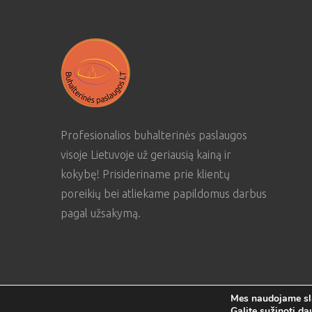
Profesionalios buhalterinės paslaugos
visoje Lietuvoje už geriausią kainą ir
kokybę! Prisideriname prie klientų
poreikių bei atliekame papildomus darbus
pagal užsakymą.
Mes naudojame sla
Galite sužinoti da