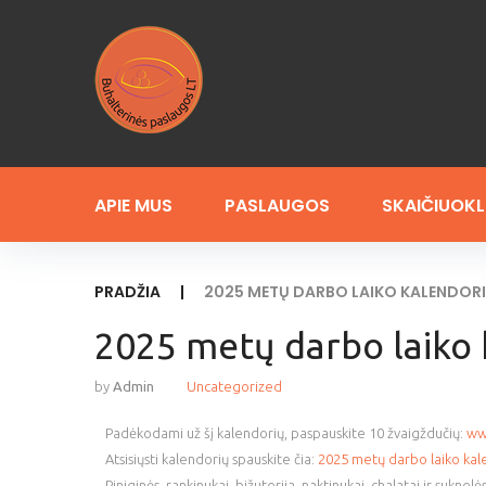
APIE MUS
PASLAUGOS
SKAIČIUOKL
PRADŽIA
|
2025 METŲ DARBO LAIKO KALENDOR
2025 metų darbo laiko 
by
Admin
Uncategorized
Padėkodami už šį kalendorių, paspauskite 10 žvaigždučių:
www
Atsisiųsti kalendorių spauskite čia:
2025 metų darbo laiko kal
Piniginės, rankinukai, bižuterija, naktinukai, chalatai ir suknelė