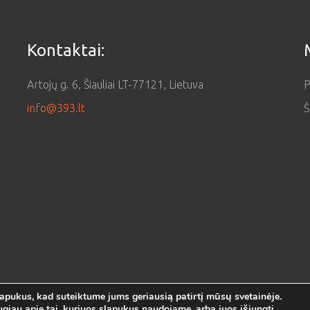
Kontaktai:
Artojų g. 6, Šiauliai LT-77121, Lietuva
P
info@393.lt
Š
pukus, kad suteiktume jums geriausią patirtį mūsų svetainėje.
ugiau apie tai, kuriuos slapukus naudojame, arba juos išjungti