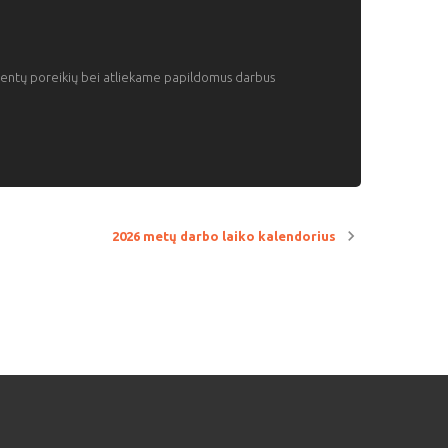
klientų poreikių bei atliekame papildomus darbus
2026 metų darbo laiko kalendorius