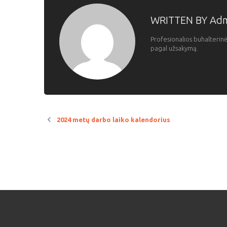
WRITTEN BY
Ad
Profesionalios buhalterinė
pagal užsakymą.
2024 metų darbo laiko kalendorius